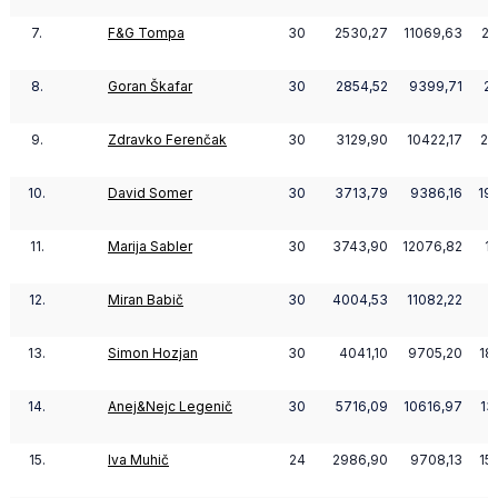
7.
F&G Tompa
30
2530,27
11069,63
22
8.
Goran Škafar
30
2854,52
9399,71
21
9.
Zdravko Ferenčak
30
3129,90
10422,17
20
10.
David Somer
30
3713,79
9386,16
19
11.
Marija Sabler
30
3743,90
12076,82
19
12.
Miran Babič
30
4004,53
11082,22
1
13.
Simon Hozjan
30
4041,10
9705,20
18
14.
Anej&Nejc Legenič
30
5716,09
10616,97
13
15.
Iva Muhič
24
2986,90
9708,13
15