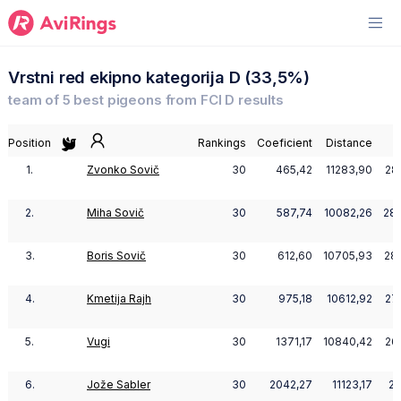
Vrstni red ekipno kategorija D (33,5%)
team of 5 best pigeons from FCI D results
Position
Rankings
Coeficient
Distance
P
1.
Zvonko Sovič
30
465,42
11283,90
28
2.
Miha Sovič
30
587,74
10082,26
28
3.
Boris Sovič
30
612,60
10705,93
28
4.
Kmetija Rajh
30
975,18
10612,92
27
5.
Vugi
30
1371,17
10840,42
26
6.
Jože Sabler
30
2042,27
11123,17
24