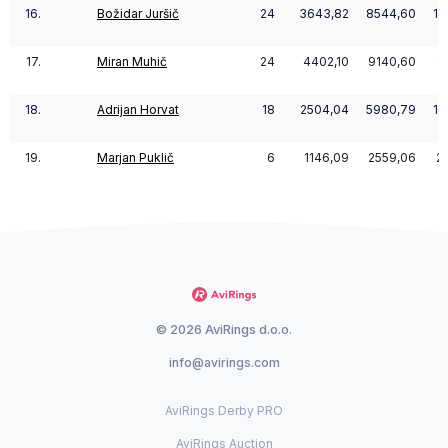
16.
Božidar Juršič
24
3643,82
8544,60
13
17.
Miran Muhič
24
4402,10
9140,60
1
18.
Adrijan Horvat
18
2504,04
5980,79
10
19.
Marjan Puklič
6
1146,09
2559,06
2
© 2026 AviRings d.o.o.
info@avirings.com
AviRings Derby PRO
AviRings Auction